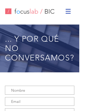
f
o
cus
lab /
BIC
/
... Y POR QUÉ
NO
CONVERSAMOS?